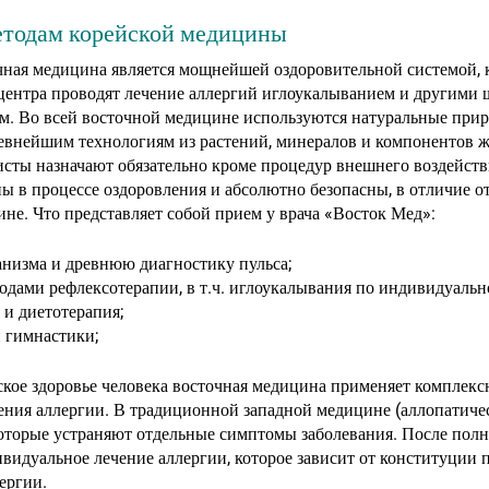
етодам корейской медицины
очная медицина является мощнейшей оздоровительной системой, 
центра проводят лечение аллергий иглоукалыванием и другими
м. Во всей восточной медицине используются натуральные при
ревнейшим технологиям из растений, минералов и компонентов 
исты назначают обязательно кроме процедур внешнего воздейст
ы в процессе оздоровления и абсолютно безопасны, в отличие о
не. Что представляет собой прием у врача «Восток Мед»:
анизма и древнюю диагностику пульса;
тодами рефлексотерапии, в т.ч. иглоукалывания по индивидуальн
 и диетотерапия;
й гимнастики;
ское здоровье человека восточная медицина применяет комплекс
ния аллергии. В традиционной западной медицине (аллопатичес
 которые устраняют отдельные симптомы заболевания. После пол
видуальное лечение аллергии, которое зависит от конституции па
ергии.