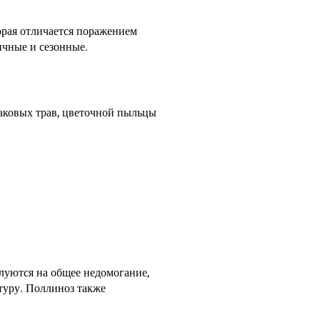
орая отличается поражением
ичные и сезонные.
аковых трав, цветочной пыльцы
луются на общее недомогание,
туру. Поллиноз также