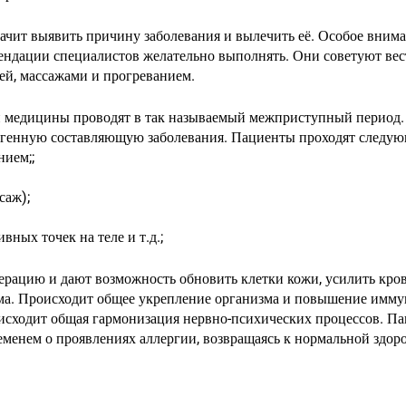
начит выявить причину заболевания и вылечить её. Особое внима
ендации специалистов желательно выполнять. Они советуют ве
ей, массажами и прогреванием.
 медицины проводят в так называемый межприступный период. 
генную составляющую заболевания. Пациенты проходят следую
нием;;
саж);
вных точек на теле и т.д.;
рацию и дают возможность обновить клетки кожи, усилить крово
зма. Происходит общее укрепление организма и повышение имму
сходит общая гармонизация нервно-психических процессов. Пац
еменем о проявлениях аллергии, возвращаясь к нормальной здор