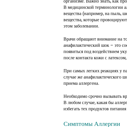
организме. Важно знать, как про
В медицинской терминологии а
вещества (например, на пыль, ш
вещества, которые провоцируют 
этом заболевании.
Врачи обращают внимание на то,
анафилактический шок – это сос
появиться под воздействием ук
после контакта кожи с латексо
Нажмите enter для начала поиска
При самых легких реакциях у па
случае же анафилактического шо
приема аллергена.
Необходимо срочно вызывать вр
В любом случае, какая бы аллерг
избегать тех продуктов питани
Симптомы Аллергии