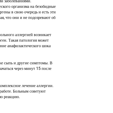
ими заболеваниями.
ского организма на безобидные
ргены в свою очередь и есть эти
я, что они и не подозревают об
больного аллергией возникает
ген. Такая патология может
ение анафилактического шока
оже сыпь и другие симптомы. В
ачаться через минут 15 после
комплексное лечение аллергии.
а работе. Больным советуют
ую реакцию.