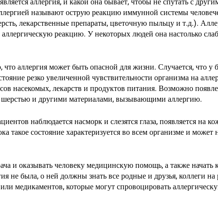
является аллергия, и какой она бывает, чтобы не спутать с друг
ллергией называют острую реакцию иммунной системы человече
ерсть, лекарственные препараты, цветочную пыльцу и т.д.). Алле
аллергическую реакцию. У некоторых людей она настолько слаба
 что аллергия может быть опасной для жизни. Случается, что у 
тояние резко увеличенной чувствительности организма на аллер
усов насекомых, лекарств и продуктов питания. Возможно появл
м, шерстью и другими материалами, вызывающими аллергию.
циентов наблюдается насморк и слезятся глаза, появляется на к
ка такое состояние характеризуется во всем организме и может н
ача и оказывать человеку медицинскую помощь, а также начать 
ия не была, о ней должны знать все родные и друзья, коллеги н
я или медикаментов, которые могут спровоцировать аллергическ