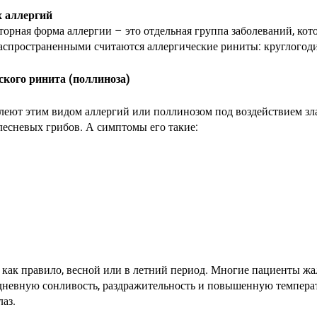
 аллергий
торная форма аллергии – это отдельная группа заболеваний, кот
аспространенными считаются аллергические риниты: круглогод
ского ринита (поллиноза)
леют этим видом аллергий или поллинозом под воздействием зл
лесневых грибов. А симптомы его такие:
 как правило, весной или в летний период. Многие пациенты жа
дневную сонливость, раздражительность и повышенную темпера
аз.