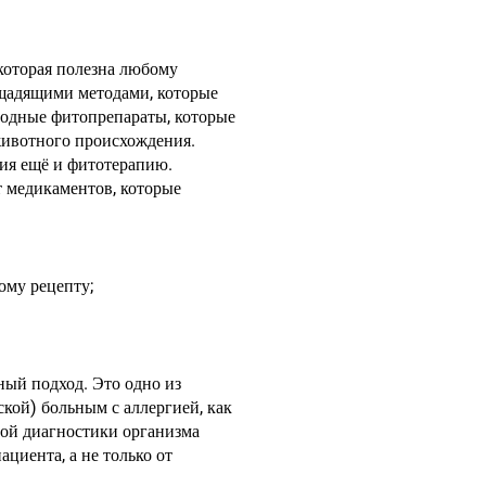
которая полезна любому
 щадящими методами, которые
родные фитопрепараты, которые
животного происхождения.
вия ещё и фитотерапию.
т медикаментов, которые
ому рецепту;
ный подход. Это одно из
кой) больным с аллергией, как
ной диагностики организма
циента, а не только от