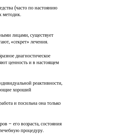
едства (часто по настоянию
х методик.
тными лицами, существует
ают, «секрет» лечения.
разное диагностическое
яют ценность и в настоящем
индивидуальной реактивности,
чающие хороший
абота и посильна она только
ов – его возраста, состояния
 лечебную процедуру.