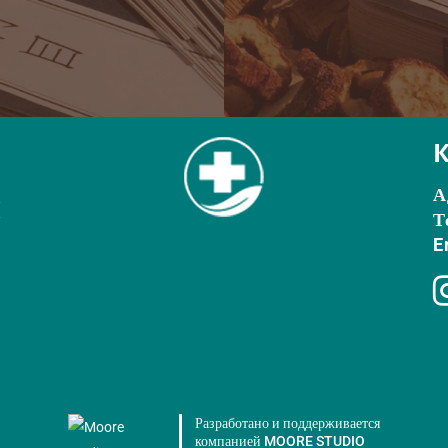
А
Ы
Т
E
Разработано и поддерживается
компанией MOORE STUDIO