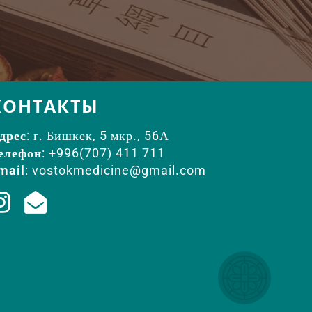
КОНТАКТЫ
дрес
: г. Бишкек, 5 мкр., 56А
елефон
: +996(707) 411 711
mail
:
vostokmedicine@gmail.com