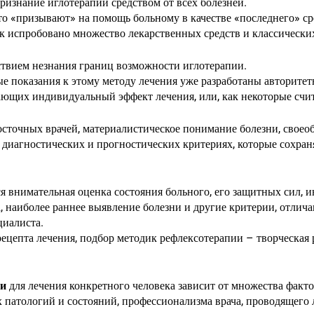
признание иглотерапии средством от всех болезней.
то «призывают» на помощь больному в качестве «последнего» ср
как испробовано множество лекарственных средств и классически
ствием незнания границ возможности иглотерапии.
ые показания к этому методу лечения уже разработаны авторите
ающих индивидуальный эффект лечения, или, как некоторые счит
сточных врачей, материалистическое понимание болезни, своеоб
 диагностических и прогностических критериях, которые сохран
я внимательная оценка состояния больного, его защитных сил, 
а, наиболее раннее выявление болезни и другие критерии, отли
циалиста.
цепта лечения, подбор методик рефлексотерапии – творческая р
ии
для лечения конкретного человека зависит от множества фактор
х патологий и состояний, профессионализма врача, проводящего