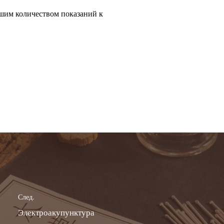
шим количеством показаний к
След.
Электроакупунктура