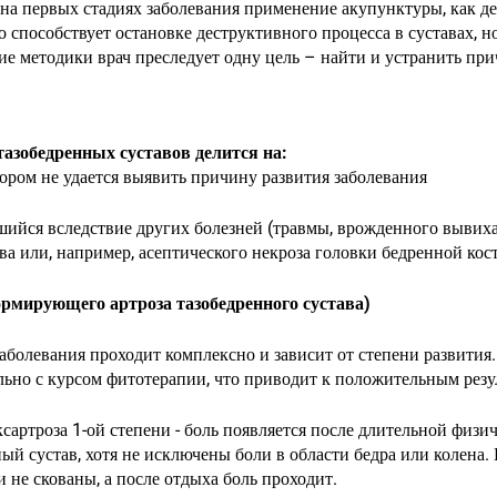
 на первых стадиях заболевания применение акупунктуры, как д
о способствует остановке деструктивного процесса в суставах, 
е методики врач преследует одну цель – найти и устранить при
тазобедренных суставов делится на:
тором не удается выявить причину развития заболевания
шийся вследствие других болезней (травмы, врожденного вывиха
ва или, например, асептического некроза головки бедренной кос
ормирующего артроза тазобедренного сустава)
заболевания проходит комплексно и зависит от степени развити
ьно с курсом фитотерапии, что приводит к положительным резул
ксартроза 1-ой степени - боль появляется после длительной физи
ый сустав, хотя не исключены боли в области бедра или колена.
 не скованы, а после отдыха боль проходит.