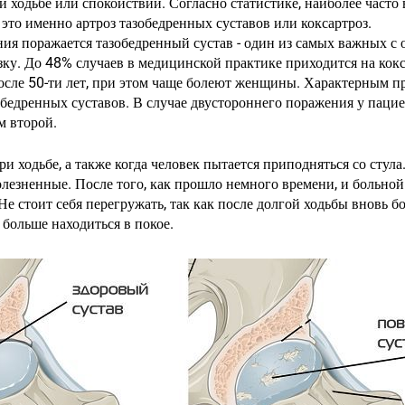
и ходьбе или спокойствии. Согласно статистике, наиболее часто
 это именно артроз тазобедренных суставов или коксартроз.
ния поражается тазобедренный сустав - один из самых важных с
ку. До 48% случаев в медицинской практике приходится на кокс
осле 50-ти лет, при этом чаще болеют женщины. Характерным пр
бедренных суставов. В случае двустороннего поражения у пациен
м второй.
и ходьбе, а также когда человек пытается приподняться со стула
езненные. После того, как прошло немного времени, и больной 
 Не стоит себя перегружать, так как после долгой ходьбы вновь 
больше находиться в покое.