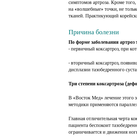
симптомов артроза. Кроме того,
на «волшебные» точки, не тольк
тканей. Практикующий корейски
Причина болезни
По форме заболевания артроз 
- первичный коксартроз, при ко
- вторичный коксартроз, появив
дисплазии тазобедренного суста
Три степени коксартроза (деф
В «Восток Мед» лечение этого 
методики применяются параллел
Главная отличительная черта ко
пациента беспокоит тазобедренн
ограничивается и движения ноги