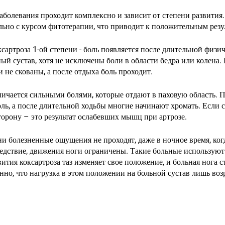
заболевания проходит комплексно и зависит от степени развити
ьно с курсом фитотерапии, что приводит к положительным резул
ксартроза 1-ой степени - боль появляется после длительной физи
ый сустав, хотя не исключены боли в области бедра или колена.
 не скованы, а после отдыха боль проходит.
личается сильными болями, которые отдают в паховую область. П
оль, а после длительной ходьбы многие начинают хромать. Если 
сторону – это результат ослабевших мышц при артрозе.
ни болезненные ощущения не проходят, даже в ночное время, когд
дствие, движения ноги ограничены. Такие больные используют
ития коксартроза таз изменяет свое положение, и больная нога с
нно, что нагрузка в этом положении на больной сустав лишь возр