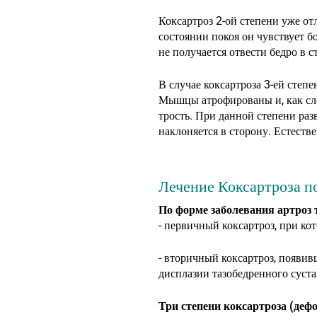
Коксартроз 2-ой степени уже от
состоянии покоя он чувствует б
не получается отвести бедро в 
В случае коксартроза 3-ей степе
Мышцы атрофированы и, как сле
трость. При данной степени разв
наклоняется в сторону. Естестве
Лечение Коксартроза п
По форме заболевания артроз 
- первичный коксартроз, при ко
- вторичный коксартроз, появив
дисплазии тазобедренного суста
Три степени коксартроза (деф