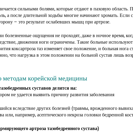
личается сильными болями, которые отдают в паховую область. П
оль, а после длительной ходьбы многие начинают хромать. Если 
сторону – это результат ослабевших мышц при артрозе.
ни болезненные ощущения не проходят, даже в ночное время, когд
дствие, движения ноги ограничены. Такие больные используют
ития коксартроза таз изменяет свое положение, и больная нога с
нно, что нагрузка в этом положении на больной сустав лишь возр
о методам корейской медицины
тазобедренных суставов делится на:
тором не удается выявить причину развития заболевания
шийся вследствие других болезней (травмы, врожденного вывиха
ва или, например, асептического некроза головки бедренной кос
ормирующего артроза тазобедренного сустава)