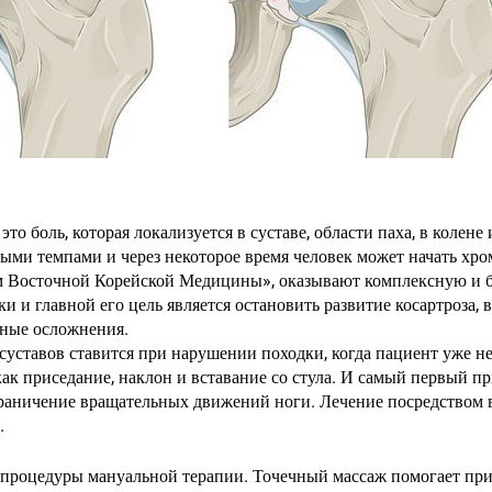
то боль, которая локализуется в суставе, области паха, в колене
ными темпами и через некоторое время человек может начать хр
м Восточной Корейской Медицины», оказывают комплексную и 
и и главной его цель является остановить развитие косартроза
жные осложнения.
суставов ставится при нарушении походки, когда пациент уже не
к приседание, наклон и вставание со стула. И самый первый пр
ограничение вращательных движений ноги. Лечение посредством 
.
 процедуры мануальной терапии. Точечный массаж помогает пр