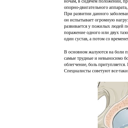
ночам, в сидячем положении, пр
опорно-двигательного аппарата,
При развитии данного заболева
он испытывает огромную нагруз
развивается у пожилых людей п
поражение одного или двух тазо
один сустав, а потом со времене
В основном жалуются на боли пр
самые трудные и невыносимо бол
Нажмите enter для начала поиска
облегчение, боль притупляется.
Специалисты советуют все-таки 